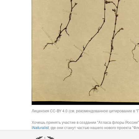
Лицензия CC-BY 4.0 (см. рекомендованное цитирование в "П
Хочешь принять участие в создании "Атласа флоры России"
iNaturalist
, где они станут частью нашего нового проекта "Фло