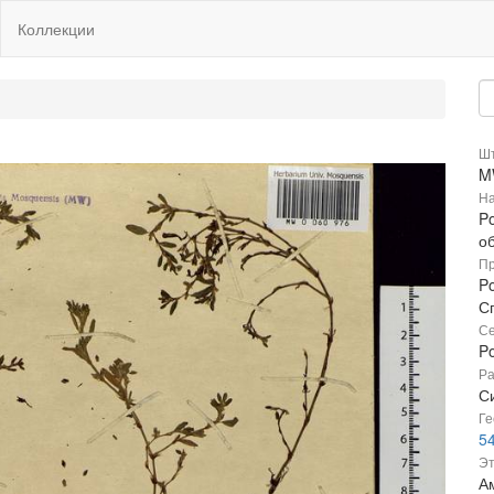
Коллекции
Шт
M
На
P
о
Пр
P
С
Се
P
Ра
Си
Ге
5
Эт
Ам