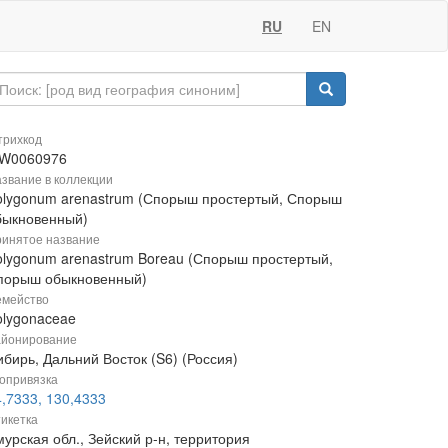
RU
EN
рихкод
W0060976
звание в коллекции
olygonum arenastrum (Спорыш простертый, Спорыш
быкновенный)
инятое название
olygonum arenastrum Boreau (Спорыш простертый,
порыш обыкновенный)
мейство
olygonaceae
йонирование
бирь, Дальний Восток (S6) (Россия)
опривязка
4,7333, 130,4333
икетка
урская обл., Зейский р-н, территория