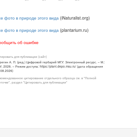
се фото в природе этого вида
(iNaturalist.org)
се фото в природе этого вида
(plantarium.ru)
ообщить об ошибке
тировать для публикации (сайт)
регин А. П. (ред.) Цифровой гербарий МГУ: Электронный ресурс. – М.:
У, 2026. – Режим доступа: https://plant.depo.msu.ru/ (дата обращения
.08.2026)
комендованное цитирование отдельного образца см. в "Полной
рточке", раздел "Цитировать для публикации"