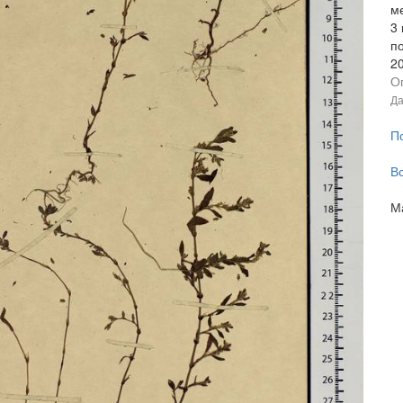
ме
3 
п
2
О
Да
П
В
М