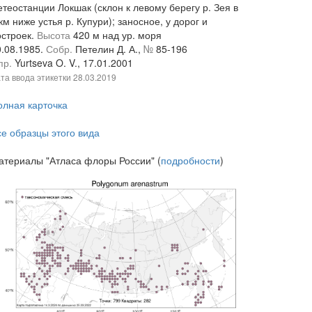
теостанции Локшак (склон к левому берегу р. Зея в
км ниже устья р. Купури); заносное, у дорог и
остроек.
Высота
420 м над ур. моря
0.08.1985.
Собр.
Петелин Д. А.,
№
85-196
пр.
Yurtseva O. V., 17.01.2001
та ввода этикетки
28.03.2019
олная карточка
се образцы этого вида
атериалы "Атласа флоры России" (
подробности
)