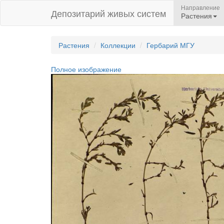
Направление
Депозитарий живых систем
Растения
Растения
Коллекции
Гербарий МГУ
Полное изображение