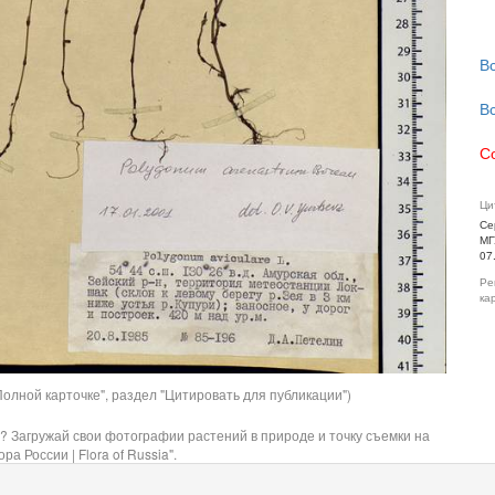
В
В
С
Ци
Се
МГ
07
Ре
ка
олной карточке", раздел "Цитировать для публикации")
? Загружай свои фотографии растений в природе и точку съемки на
ра России | Flora of Russia".