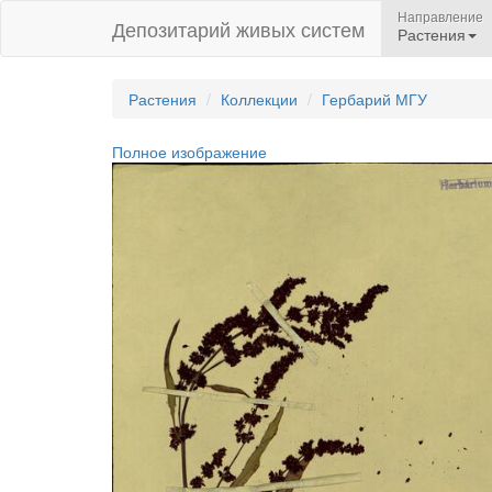
Направление
Депозитарий живых систем
Растения
Растения
Коллекции
Гербарий МГУ
Полное изображение