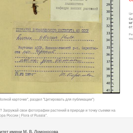
Ци
Се
МГ
07
Ре
ка
олной карточке", раздел "Цитировать для публикации")
? Загружай свои фотографии растений в природе и точку съемки на
ра России | Flora of Russia".
итет имени М. В. Ломоносова