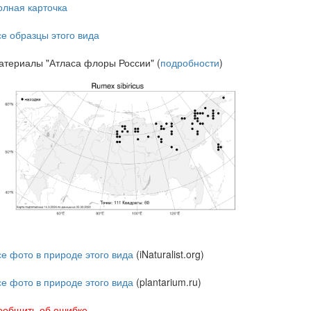
олная карточка
се образцы этого вида
атериалы "Атласа флоры России" (
подробности
)
се фото в природе этого вида
(iNaturalist.org)
се фото в природе этого вида
(plantarium.ru)
ообщить об ошибке