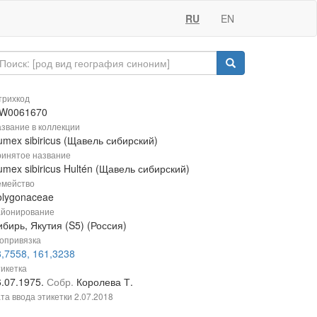
RU
EN
рихкод
W0061670
звание в коллекции
mex sibiricus (Щавель сибирский)
инятое название
mex sibiricus Hultén (Щавель сибирский)
мейство
olygonaceae
йонирование
бирь, Якутия (S5) (Россия)
опривязка
8,7558, 161,3238
икетка
6.07.1975.
Собр.
Королева Т.
та ввода этикетки
2.07.2018