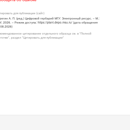
тировать для публикации (сайт)
регин А. П. (ред.) Цифровой гербарий МГУ: Электронный ресурс. – М.:
У, 2026. – Режим доступа: https://plant.depo.msu.ru/ (дата обращения
.08.2026)
комендованное цитирование отдельного образца см. в "Полной
рточке", раздел "Цитировать для публикации"