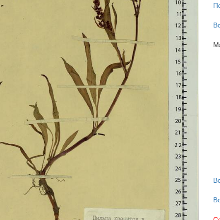
П
В
М
В
В
С