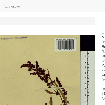
Коллекции
Шт
M
На
Ru
Пр
Ru
Се
P
Ра
Си
Ге
6
Эт
1
Да