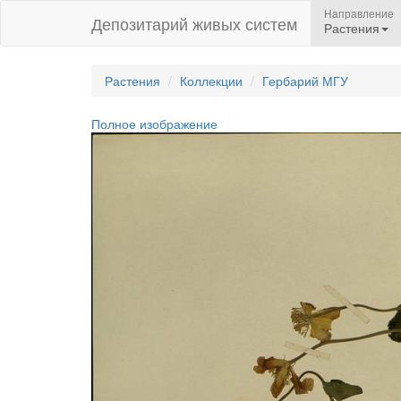
Направление
Депозитарий живых систем
Растения
Растения
Коллекции
Гербарий МГУ
Полное изображение