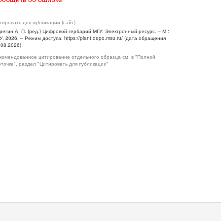
тировать для публикации (сайт)
регин А. П. (ред.) Цифровой гербарий МГУ: Электронный ресурс. – М.:
У, 2026. – Режим доступа: https://plant.depo.msu.ru/ (дата обращения
.08.2026)
комендованное цитирование отдельного образца см. в "Полной
рточке", раздел "Цитировать для публикации"