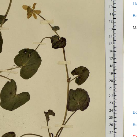
П
В
М
В
В
С