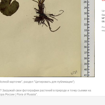
Ци
Се
МГ
08
Ре
ка
олной карточке", раздел "Цитировать для публикации")
? Загружай свои фотографии растений в природе и точку съемки на
ра России | Flora of Russia".