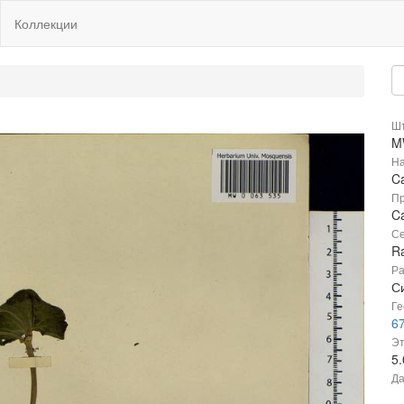
Коллекции
Шт
M
На
Ca
Пр
Ca
Се
R
Ра
С
Ге
67
Эт
5
Да