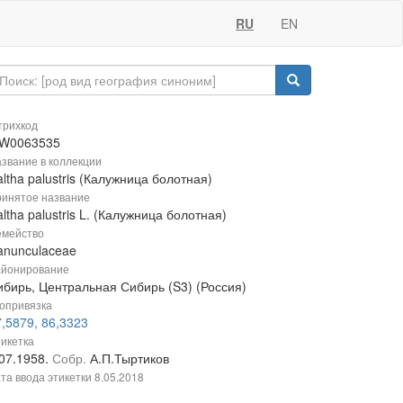
RU
EN
рихкод
W0063535
звание в коллекции
ltha palustris (Калужница болотная)
инятое название
ltha palustris L. (Калужница болотная)
мейство
anunculaceae
йонирование
ибирь, Центральная Сибирь (S3) (Россия)
опривязка
,5879, 86,3323
икетка
.07.1958.
Собр.
А.П.Тыртиков
та ввода этикетки
8.05.2018