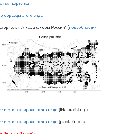
олная карточка
се образцы этого вида
атериалы "Атласа флоры России" (
подробности
)
се фото в природе этого вида
(iNaturalist.org)
се фото в природе этого вида
(plantarium.ru)
ообщить об ошибке