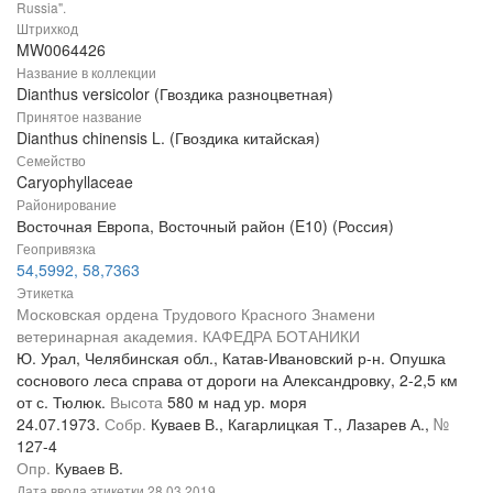
Russia".
Штрихкод
MW0064426
Название в коллекции
Dianthus versicolor (Гвоздика разноцветная)
Принятое название
Dianthus chinensis L. (Гвоздика китайская)
Семейство
Caryophyllaceae
Районирование
Восточная Европа, Восточный район (E10) (Россия)
Геопривязка
54,5992, 58,7363
Этикетка
Московская ордена Трудового Красного Знамени
ветеринарная академия. КАФЕДРА БОТАНИКИ
Ю. Урал, Челябинская обл., Катав-Ивановский р-н. Опушка
соснового леса справа от дороги на Александровку, 2-2,5 км
от с. Тюлюк.
Высота
580 м над ур. моря
24.07.1973.
Собр.
Куваев В., Кагарлицкая Т., Лазарев А.,
№
127-4
Опр.
Куваев В.
Дата ввода этикетки
28.03.2019