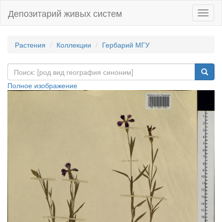
Депозитарий живых систем
Навиг
Растения
Коллекции
Гербарий МГУ
Полное изображение