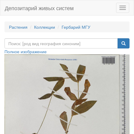
Депозитарий живых систем
Навиг
Растения
Коллекции
Гербарий МГУ
Полное изображение