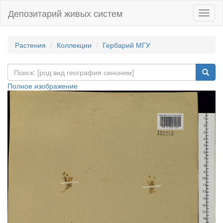
Депозитарий живых систем
Навиг
Растения
Коллекции
Гербарий МГУ
Полное изображение