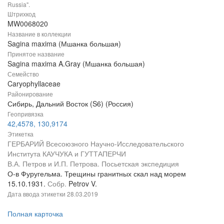
Russia".
Штрихкод
MW0068020
Название в коллекции
Sagina maxima (Мшанка большая)
Принятое название
Sagina maxima A.Gray (Мшанка большая)
Семейство
Caryophyllaceae
Районирование
Сибирь, Дальний Восток (S6) (Россия)
Геопривязка
42,4578, 130,9174
Этикетка
ГЕРБАРИЙ Всесоюзного Научно-Исследовательского
Института КАУЧУКА и ГУТТАПЕРЧИ
В.А. Петров и И.П. Петрова. Посьетская экспедиция
О-в Фуругельма. Трещины гранитных скал над морем
15.10.1931.
Собр.
Petrov V.
Дата ввода этикетки
28.03.2019
Полная карточка