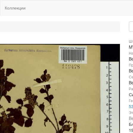
Коллекции
Шт
M
На
Be
Пр
Be
Се
B
Ра
Си
Ге
53
Эт
Be
Бл
1