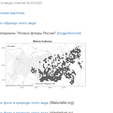
та ввода этикетки
30.03.2023
олная карточка
се образцы этого вида
атериалы "Атласа флоры России" (
подробности
)
се фото в природе этого вида
(iNaturalist.org)
се фото в природе этого вида
(plantarium.ru)