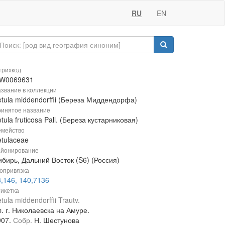
RU
EN
рихкод
W0069631
звание в коллекции
tula middendorffii (Береза Миддендорфа)
инятое название
tula fruticosa Pall. (Береза кустарниковая)
мейство
etulaceae
йонирование
бирь, Дальний Восток (S6) (Россия)
опривязка
,146, 140,7136
икетка
tula middendorffii Trautv.
. г. Николаевска на Амуре.
907.
Собр.
Н. Шестунова