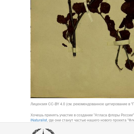
Лицензия CC-BY 4.0 (см. рекомендованное цитирование в "П
Хочешь принять участие в создании "Атласа флоры России"
iNaturalist
, где они станут частью нашего нового проекта "Фло