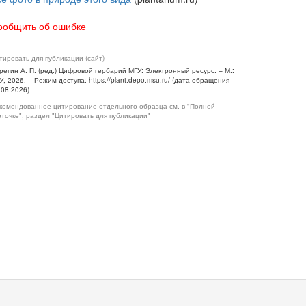
ообщить об ошибке
тировать для публикации (сайт)
регин А. П. (ред.) Цифровой гербарий МГУ: Электронный ресурс. – М.:
У, 2026. – Режим доступа: https://plant.depo.msu.ru/ (дата обращения
.08.2026)
комендованное цитирование отдельного образца см. в "Полной
рточке", раздел "Цитировать для публикации"