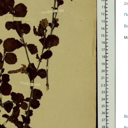
Да
П
В
М
В
В