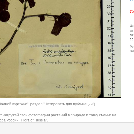
С
Ци
Се
МГ
06
Ре
ка
олной карточке", раздел "Цитировать для публикации")
? Загружай свои фотографии растений в природе и точку съемки на
ра России | Flora of Russia".