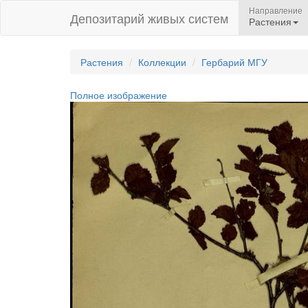
Направление
Депозитарий живых систем
Растения
Растения
Коллекции
Гербарий МГУ
Полное изображение