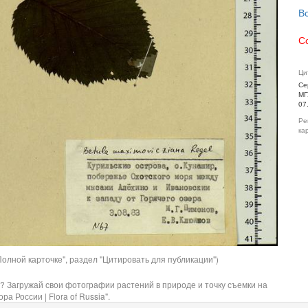
В
С
Ци
Се
МГ
07
Ре
ка
олной карточке", раздел "Цитировать для публикации")
? Загружай свои фотографии растений в природе и точку съемки на
ра России | Flora of Russia".