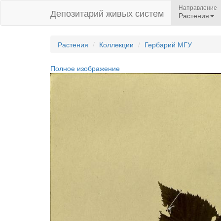
Направление
Депозитарий живых систем
Растения
Растения
Коллекции
Гербарий МГУ
Полное изображение