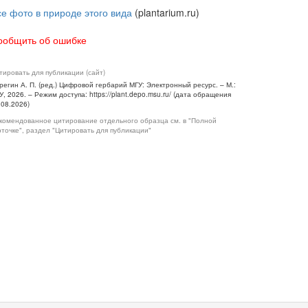
се фото в природе этого вида
(plantarium.ru)
ообщить об ошибке
тировать для публикации (сайт)
регин А. П. (ред.) Цифровой гербарий МГУ: Электронный ресурс. – М.:
У, 2026. – Режим доступа: https://plant.depo.msu.ru/ (дата обращения
.08.2026)
комендованное цитирование отдельного образца см. в "Полной
рточке", раздел "Цитировать для публикации"