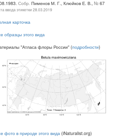
.08.1983.
Собр.
Пименов М. Г., Клюйков Е. В.,
№
67
та ввода этикетки
28.03.2019
олная карточка
се образцы этого вида
атериалы "Атласа флоры России" (
подробности
)
се фото в природе этого вида
(iNaturalist.org)