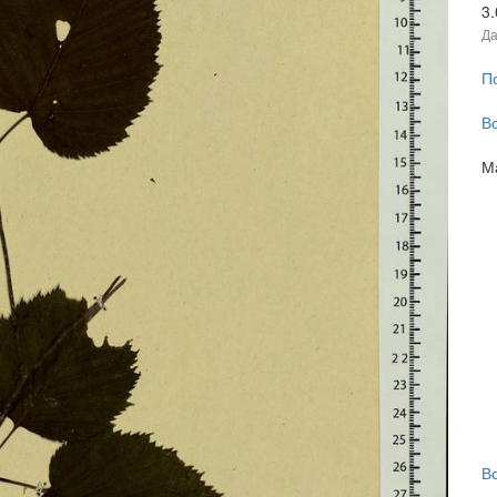
3
Да
П
В
М
В