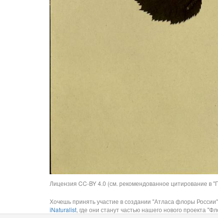
Лицензия CC-BY 4.0 (см. рекомендованное цитирование в "П
Хочешь принять участие в создании "Атласа флоры России"
iNaturalist
, где они станут частью нашего нового проекта "Фло