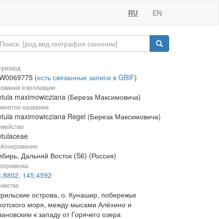
RU
EN
рихкод
W0069775 (
есть связанные записи в GBIF
)
звание в коллекции
etula maximowicziana (Береза Максимовича)
инятое название
etula maximowicziana Regel (Береза Максимовича)
мейство
etulaceae
йонирование
бирь, Дальний Восток (S6) (Россия)
опривязка
3,8802, 145,4592
икетка
урильские острова, о. Кунашир, побережье
хотского моря, между мысами Алёхино и
вановским к западу от Горячего озера