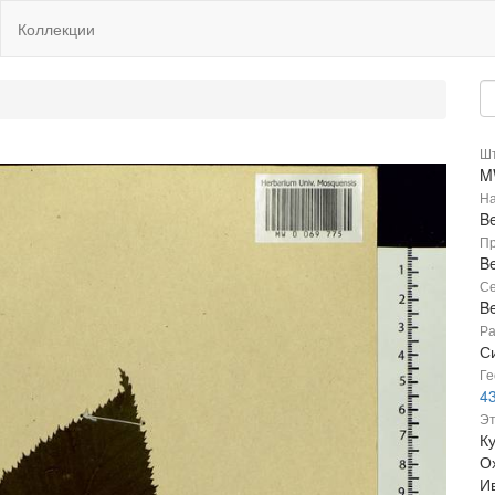
Коллекции
Шт
M
На
B
Пр
B
Се
B
Ра
Си
Ге
4
Эт
К
О
И