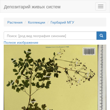
Депозитарий живых систем
Навиг
Растения
Коллекции
Гербарий МГУ
Полное изображение