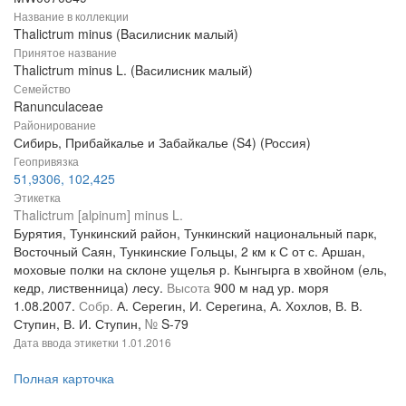
Название в коллекции
Thalictrum minus (Bасилисник малый)
Принятое название
Thalictrum minus L. (Bасилисник малый)
Семейство
Ranunculaceae
Районирование
Сибирь, Прибайкалье и Забайкалье (S4) (Россия)
Геопривязка
51,9306, 102,425
Этикетка
Thalictrum [alpinum] minus L.
Бурятия, Тункинский район, Тункинский национальный парк,
Восточный Саян, Тункинские Гольцы, 2 км к С от с. Аршан,
моховые полки на склоне ущелья р. Кынгырга в хвойном (ель,
кедр, лиственница) лесу.
Высота
900 м над ур. моря
1.08.2007.
Собр.
А. Серегин, И. Серегина, А. Хохлов, В. В.
Ступин, В. И. Ступин,
№
S-79
Дата ввода этикетки
1.01.2016
Полная карточка