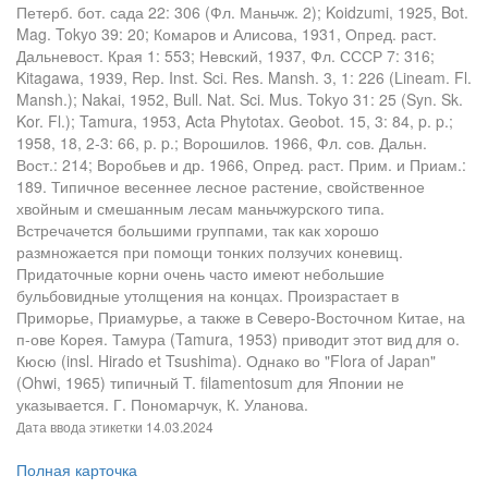
Петерб. бот. сада 22: 306 (Фл. Маньчж. 2); Koidzumi, 1925, Bot.
Mag. Tokyo 39: 20; Комаров и Алисова, 1931, Опред. раст.
Дальневост. Края 1: 553; Невский, 1937, Фл. СССР 7: 316;
Kitagawa, 1939, Rep. Inst. Sci. Res. Mansh. 3, 1: 226 (Lineam. Fl.
Mansh.); Nakai, 1952, Bull. Nat. Sci. Mus. Tokyo 31: 25 (Syn. Sk.
Kor. Fl.); Tamura, 1953, Acta Phytotax. Geobot. 15, 3: 84, p. p.;
1958, 18, 2-3: 66, p. p.; Ворошилов. 1966, Фл. сов. Дальн.
Вост.: 214; Воробьев и др. 1966, Опред. раст. Прим. и Приам.:
189. Типичное весеннее лесное растение, свойственное
хвойным и смешанным лесам маньчжурского типа.
Встречачется большими группами, так как хорошо
размножается при помощи тонких ползучих коневищ.
Придаточные корни очень часто имеют небольшие
бульбовидные утолщения на концах. Произрастает в
Приморье, Приамурье, а также в Северо-Восточном Китае, на
п-ове Корея. Тамура (Tamura, 1953) приводит этот вид для о.
Кюсю (insl. Hirado et Tsushima). Однако во "Flora of Japan"
(Ohwi, 1965) типичный T. filamentosum для Японии не
указывается. Г. Пономарчук, К. Уланова.
Дата ввода этикетки
14.03.2024
Полная карточка