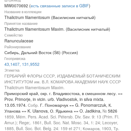
MW0070692 (
есть связанные записи в GBIF
)
Название в коллекции
Thalictrum filamentosum (Василисник нитчатый)
Принятое название
Thalictrum filamentosum Maxim. (Василисник нитчатый)
Семейство
Ranunculaceae
Районирование
Сибирь, Дальний Восток (S6) (Россия)
Геопривязка
43,1407, 131,9552
Этикетка
ГЕРБАРИЙ ФЛОРЫ СССР, ИЗДАВАЕМЫЙ БОТАНИЧЕСКИМ
ИНСТИТУТОМ им. В.Л. КОМАРОВА АКАДЕМИИ НАУК СССР
Thalictrum filamentosum Maxim.
Приморский край, окр. г. Владивостока, в смешнном лесу. ==
Prov. Primorje, in vicin. urb. Vladivostok, in silva mixta.
13.05.1974.
Собр.
Г. Пономарчук == G. Ponomarczuk, К.
Уланова == K. Ulanova, О. Ядыкина == O. Jadikina,
№
5826
1859, Mém. Pers. Acad. Sci. Pétersb. Div. Sav. 9: 13 (Prim. Fl.
Amur.); Rege;. 1861, Bull. Soc. Nat. Mosc. 34, 1: 24; Lecoyer,
1885, Bull. Soc. Bot. Belg. 24: 159 et 271; Комаров, 1903, Тр.