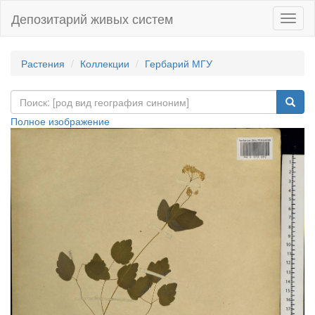
Депозитарий живых систем
Навиг
Растения
Коллекции
Гербарий МГУ
Полное изображение