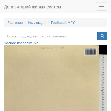
Депозитарий живых систем
Навиг
Растения
Коллекции
Гербарий МГУ
Полное изображение