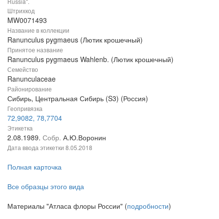
Russia".
Штрихкод
MW0071493
Название в коллекции
Ranunculus pygmaeus (Лютик крошечный)
Принятое название
Ranunculus pygmaeus Wahlenb. (Лютик крошечный)
Семейство
Ranunculaceae
Районирование
Сибирь, Центральная Сибирь (S3) (Россия)
Геопривязка
72,9082, 78,7704
Этикетка
2.08.1989.
Собр.
А.Ю.Воронин
Дата ввода этикетки
8.05.2018
Полная карточка
Все образцы этого вида
Материалы "Атласа флоры России" (
подробности
)