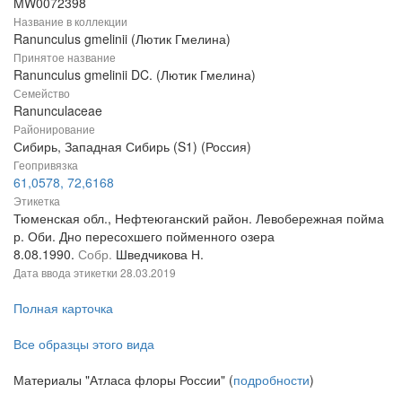
MW0072398
Название в коллекции
Ranunculus gmelinii (Лютик Гмелина)
Принятое название
Ranunculus gmelinii DC. (Лютик Гмелина)
Семейство
Ranunculaceae
Районирование
Сибирь, Западная Сибирь (S1) (Россия)
Геопривязка
61,0578, 72,6168
Этикетка
Тюменская обл., Нефтеюганский район. Левобережная пойма
р. Оби. Дно пересохшего пойменного озера
8.08.1990.
Собр.
Шведчикова Н.
Дата ввода этикетки
28.03.2019
Полная карточка
Все образцы этого вида
Материалы "Атласа флоры России" (
подробности
)