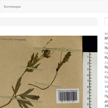
Коллекции
Шт
M
На
Ra
Пр
Ra
Се
R
Ра
Си
Ге
4
Эт
П
д
2