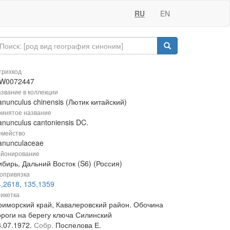
RU
EN
рихкод
W0072447
звание в коллекции
nunculus chinensis (Лютик китайский)
инятое название
nunculus cantoniensis DC.
мейство
anunculaceae
йонирование
бирь, Дальний Восток (S6) (Россия)
опривязка
4,2618, 135,1359
икетка
риморский край, Кавалеровский район. Обочина
ороги на берегу ключа Силинский
8.07.1972.
Собр.
Поспелова Е.