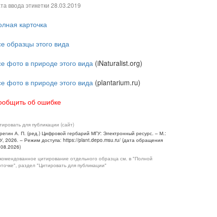
та ввода этикетки
28.03.2019
олная карточка
се образцы этого вида
се фото в природе этого вида
(iNaturalist.org)
се фото в природе этого вида
(plantarium.ru)
ообщить об ошибке
тировать для публикации (сайт)
регин А. П. (ред.) Цифровой гербарий МГУ: Электронный ресурс. – М.:
У, 2026. – Режим доступа: https://plant.depo.msu.ru/ (дата обращения
.08.2026)
комендованное цитирование отдельного образца см. в "Полной
рточке", раздел "Цитировать для публикации"