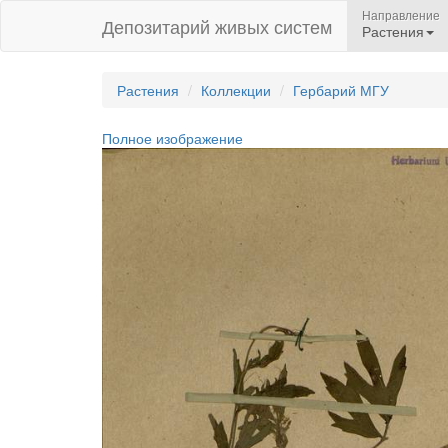
Направление
Депозитарий живых систем
Растения
Растения
Коллекции
Гербарий МГУ
Полное изображение