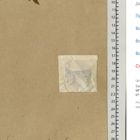
Да
П
В
В
В
С
Ци
Се
МГ
07
Ре
ка