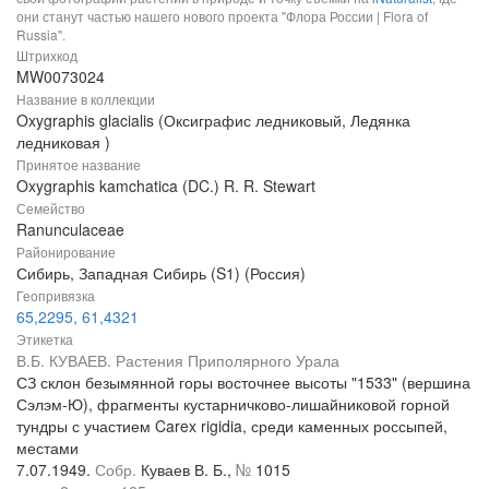
они станут частью нашего нового проекта "Флора России | Flora of
Russia".
Штрихкод
MW0073024
Название в коллекции
Oxygraphis glacialis (Оксиграфис ледниковый, Ледянка
ледниковая )
Принятое название
Oxygraphis kamchatica (DC.) R. R. Stewart
Семейство
Ranunculaceae
Районирование
Сибирь, Западная Сибирь (S1) (Россия)
Геопривязка
65,2295, 61,4321
Этикетка
В.Б. КУВАЕВ. Растения Приполярного Урала
СЗ склон безымянной горы восточнее высоты "1533" (вершина
Сэлэм-Ю), фрагменты кустарничково-лишайниковой горной
тундры с участием Carex rigidia, среди каменных россыпей,
местами
7.07.1949.
Собр.
Куваев В. Б.,
№
1015