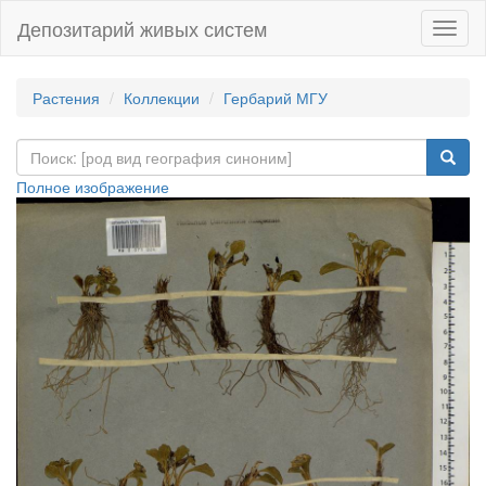
Депозитарий живых систем
Навиг
Растения
Коллекции
Гербарий МГУ
Полное изображение