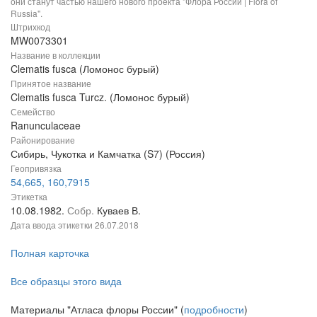
они станут частью нашего нового проекта "Флора России | Flora of
Russia".
Штрихкод
MW0073301
Название в коллекции
Clematis fusca (Ломонос бурый)
Принятое название
Clematis fusca Turcz. (Ломонос бурый)
Семейство
Ranunculaceae
Районирование
Сибирь, Чукотка и Камчатка (S7) (Россия)
Геопривязка
54,665, 160,7915
Этикетка
10.08.1982.
Собр.
Куваев В.
Дата ввода этикетки
26.07.2018
Полная карточка
Все образцы этого вида
Материалы "Атласа флоры России" (
подробности
)