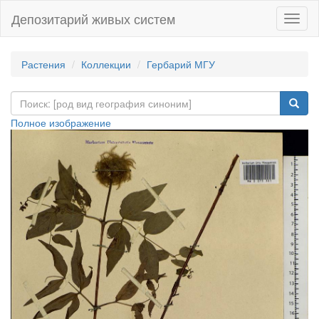
Депозитарий живых систем
Навиг
Растения
Коллекции
Гербарий МГУ
Полное изображение