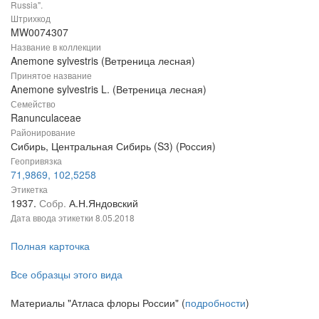
Russia".
Штрихкод
MW0074307
Название в коллекции
Anemone sylvestris (Ветреница лесная)
Принятое название
Anemone sylvestris L. (Ветреница лесная)
Семейство
Ranunculaceae
Районирование
Сибирь, Центральная Сибирь (S3) (Россия)
Геопривязка
71,9869, 102,5258
Этикетка
1937.
Собр.
А.Н.Яндовский
Дата ввода этикетки
8.05.2018
Полная карточка
Все образцы этого вида
Материалы "Атласа флоры России" (
подробности
)