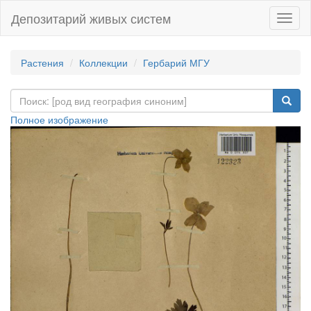
Депозитарий живых систем
Навиг
Растения
Коллекции
Гербарий МГУ
Полное изображение