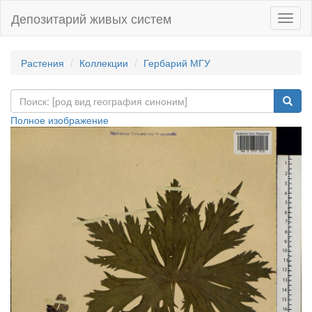
Депозитарий живых систем
Навиг
Растения
Коллекции
Гербарий МГУ
Полное изображение