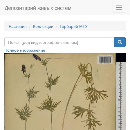
Депозитарий живых систем
Навиг
Растения
Коллекции
Гербарий МГУ
Полное изображение