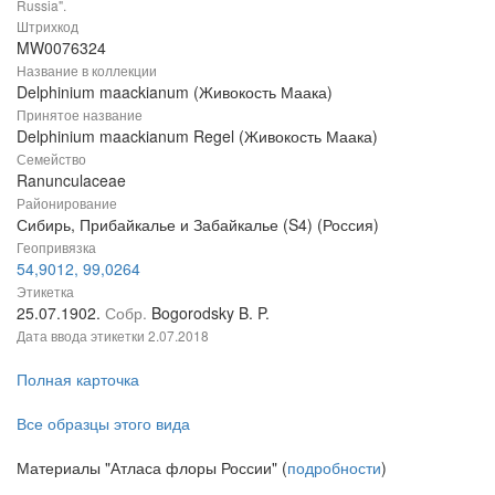
Russia".
Штрихкод
MW0076324
Название в коллекции
Delphinium maackianum (Живокость Маака)
Принятое название
Delphinium maackianum Regel (Живокость Маака)
Семейство
Ranunculaceae
Районирование
Сибирь, Прибайкалье и Забайкалье (S4) (Россия)
Геопривязка
54,9012, 99,0264
Этикетка
25.07.1902.
Собр.
Bogorodsky B. P.
Дата ввода этикетки
2.07.2018
Полная карточка
Все образцы этого вида
Материалы "Атласа флоры России" (
подробности
)