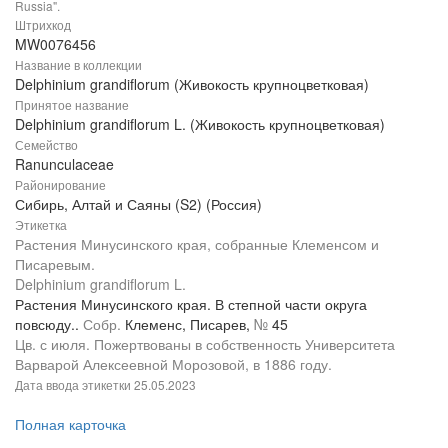
Russia".
Штрихкод
MW0076456
Название в коллекции
Delphinium grandiflorum (Живокость крупноцветковая)
Принятое название
Delphinium grandiflorum L. (Живокость крупноцветковая)
Семейство
Ranunculaceae
Районирование
Сибирь, Алтай и Саяны (S2) (Россия)
Этикетка
Растения Минусинского края, собранные Клеменсом и
Писаревым.
Delphinium grandiflorum L.
Растения Минусинского края. В степной части округа
повсюду..
Собр.
Клеменс, Писарев,
№
45
Цв. с июля. Пожертвованы в собственность Университета
Варварой Алексеевной Морозовой, в 1886 году.
Дата ввода этикетки
25.05.2023
Полная карточка