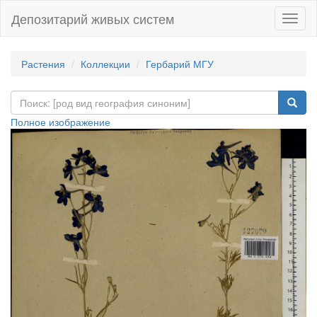
Депозитарий живых систем
Навиг
Растения
Коллекции
Гербарий МГУ
Полное изображение