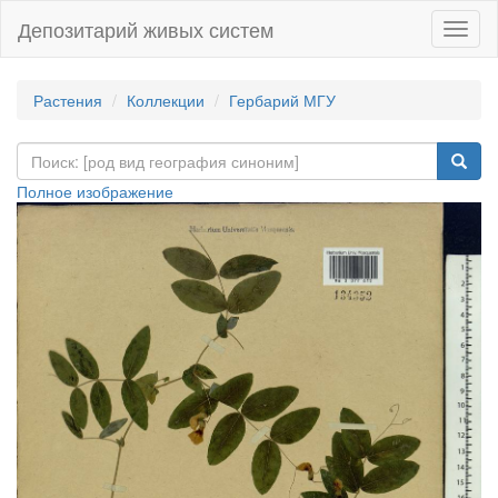
Депозитарий живых систем
Навиг
Растения
Коллекции
Гербарий МГУ
Полное изображение