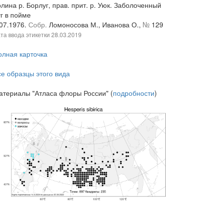
лина р. Борлуг, прав. прит. р. Уюк. Заболоченный
г в пойме
.07.1976.
Собр.
Ломоносова М., Иванова О.,
№
129
та ввода этикетки
28.03.2019
олная карточка
се образцы этого вида
атериалы "Атласа флоры России" (
подробности
)