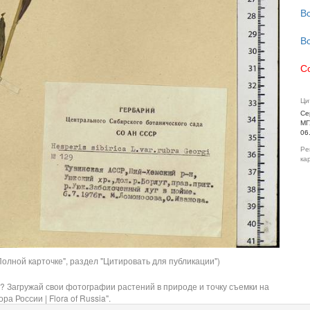
В
В
С
Ци
Се
МГ
06
Ре
ка
олной карточке", раздел "Цитировать для публикации")
? Загружай свои фотографии растений в природе и точку съемки на
ра России | Flora of Russia".