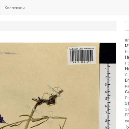
Коллекции
Шт
M
На
He
Пр
He
Се
B
Ра
С
Ге
51
Эт
Г
с
Т