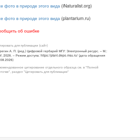
се фото в природе этого вида
(iNaturalist.org)
се фото в природе этого вида
(plantarium.ru)
ообщить об ошибке
тировать для публикации (сайт)
регин А. П. (ред.) Цифровой гербарий МГУ: Электронный ресурс. – М.:
У, 2026. – Режим доступа: https://plant.depo.msu.ru/ (дата обращения
.08.2026)
комендованное цитирование отдельного образца см. в "Полной
рточке", раздел "Цитировать для публикации"