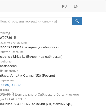
RU
EN
рихкод
W0078615
звание в коллекции
speris sibirica (Вечерница сибирская)
инятое название
speris sibirica L. (Вечерница сибирская)
мейство
rassicaceae
йонирование
ибирь, Алтай и Саяны (S2) (Россия)
опривязка
,9235, 93,278
икетка
ЕРБАРИЙ Центрального Сибирского ботанического
ада СО АН СССР
увинская АССР, Пий-Хемский р-н, Уюкский хр.,