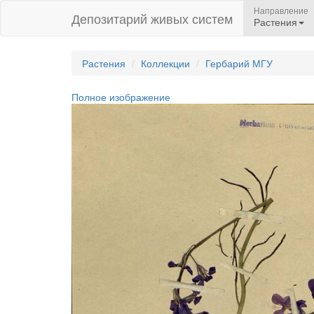
Направление
Депозитарий живых систем
Растения
Растения
Коллекции
Гербарий МГУ
Полное изображение