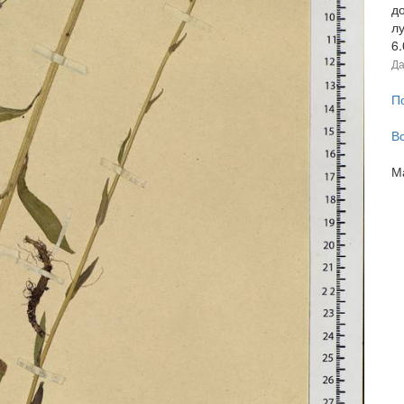
до
лу
6
Да
П
В
М