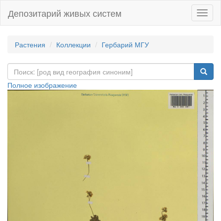
Депозитарий живых систем
Навиг
Растения
Коллекции
Гербарий МГУ
Полное изображение