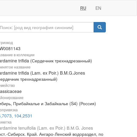
RU
EN
рихкод
W0081143
звание в коллекции
rdamine trifida (Сердечник трехнадрезанный)
инятое название
rdamine trifida (Lam. ex Poir.) B.M.G.Jones
Сердечник трехнадрезанный)
мейство
rassicaceae
йонирование
ибирь, Прибайкалье и Забайкалье (S4) (Россия)
опривязка
6,7073, 104,2531
икетка
rdamine tenuifolia (Lam. ex Poir.) В.М.G. Jones
ост.-Сибирск. Край. Ангаро-Ленский водораздел, по