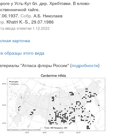
роге у Усть-Кут бл. дер. Хребтовки. В елово-
иственничной тайге.
7.06.1937.
Собр.
А.Б. Николаев
пр.
Khatri K.-S., 29.07.1986
та ввода этикетки
1.12.2022
олная карточка
се образцы этого вида
атериалы "Атласа флоры России" (
подробности
)