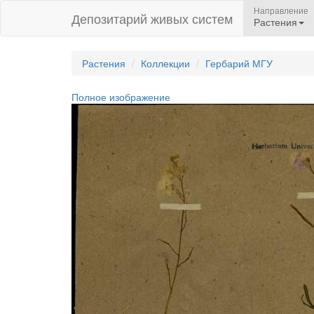
Направление
Депозитарий живых систем
Растения
Растения
Коллекции
Гербарий МГУ
Полное изображение