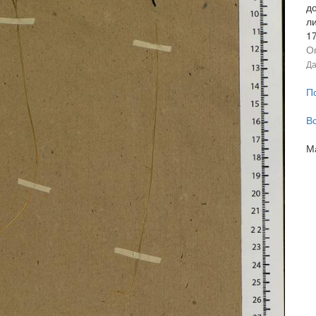
до
л
1
О
Да
П
В
М