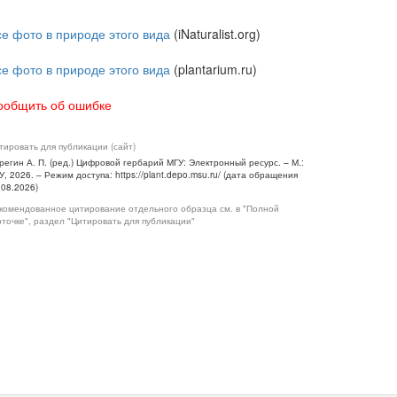
се фото в природе этого вида
(iNaturalist.org)
се фото в природе этого вида
(plantarium.ru)
ообщить об ошибке
тировать для публикации (сайт)
регин А. П. (ред.) Цифровой гербарий МГУ: Электронный ресурс. – М.:
У, 2026. – Режим доступа: https://plant.depo.msu.ru/ (дата обращения
.08.2026)
комендованное цитирование отдельного образца см. в "Полной
рточке", раздел "Цитировать для публикации"