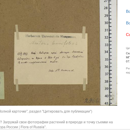
В
В
С
Ци
Се
МГ
07
Ре
ка
олной карточке", раздел "Цитировать для публикации")
? Загружай свои фотографии растений в природе и точку съемки на
ра России | Flora of Russia".