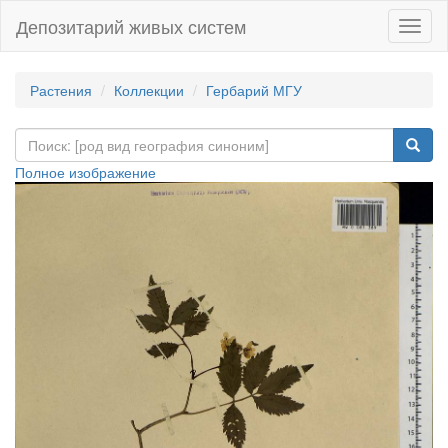
Депозитарий живых систем
Навиг
Растения
Коллекции
Гербарий МГУ
Полное изображение