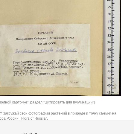
олной карточке", раздел "Цитировать для публикации")
? Загружай свои фотографии растений в природе и точку съемки на
ра России | Flora of Russia".