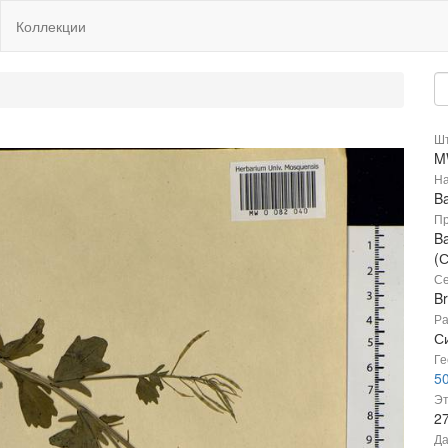
Коллекции
Шт
M
На
Ba
Пр
Ba
(
Се
B
Ра
С
Ге
50
Эт
2
Да