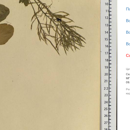
П
В
В
В
С
Ци
Се
МГ
09
Ре
ка