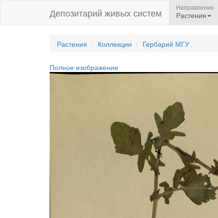
Направление
Депозитарий живых систем
Растения
Растения
Коллекции
Гербарий МГУ
Полное изображение