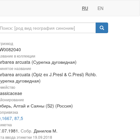
RU
EN
рихкод
W0082040
звание в коллекции
rbarea arcuata (Сурепка дуговидная)
инятое название
rbarea arcuata (Opiz ex J.Presl & C.Presl) Rchb.
Сурепка дуговидная)
мейство
rassicaceae
йонирование
ибирь, Алтай и Саяны (S2) (Россия)
опривязка
,1667, 87,5
икетка
7.07.1981.
Собр.
Данилов М.
та ввода этикетки
19.09.2018