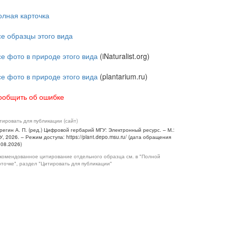
олная карточка
се образцы этого вида
се фото в природе этого вида
(iNaturalist.org)
се фото в природе этого вида
(plantarium.ru)
ообщить об ошибке
тировать для публикации (сайт)
регин А. П. (ред.) Цифровой гербарий МГУ: Электронный ресурс. – М.:
У, 2026. – Режим доступа: https://plant.depo.msu.ru/ (дата обращения
.08.2026)
комендованное цитирование отдельного образца см. в "Полной
рточке", раздел "Цитировать для публикации"