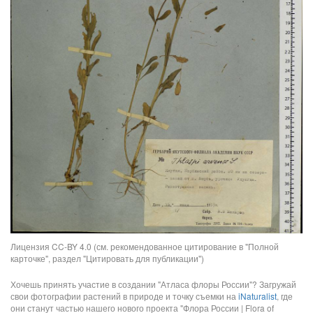
Лицензия CC-BY 4.0 (см. рекомендованное цитирование в "Полной
карточке", раздел "Цитировать для публикации")
Хочешь принять участие в создании "Атласа флоры России"? Загружай
свои фотографии растений в природе и точку съемки на
iNaturalist
, где
они станут частью нашего нового проекта "Флора России | Flora of