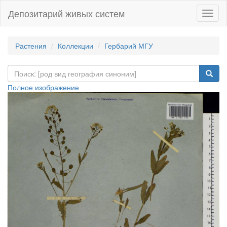
Депозитарий живых систем
Навиг
Растения
Коллекции
Гербарий МГУ
Полное изображение