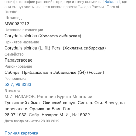
свои фотографии растений в природе и точку съемки на
iNaturalist
, где
они станут частью нашего нового проекта "Флора России | Flora of
Russia".
Штрихкод
MW0082712
Название в коллекции
Corydalis sibirica (Хохлатка сибирская)
Принятое название
Corydalis sibirica (L. fil.) Pers. (Хохлатка сибирская)
Семейство
Papaveraceae
Районирование
Сибирь, Прибайкалье и Забайкалье (S4) (Россия)
Геопривязка
52,7, 99,8333
Этикетка
М.И. НАЗАРОВ. Растения Бурято-Монголии
Тункинский аймак. Окинский хошун. Сист. р. Оки. В лесу, на
перевале с. Орлика на Баин-Гол
28.07.1932.
Собр.
Назаров М. И.,
№
15022
Дата ввода этикетки
28.03.2019
Полная карточка