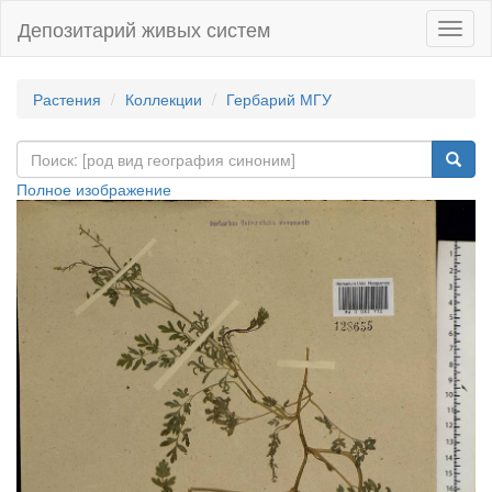
Депозитарий живых систем
Навиг
Растения
Коллекции
Гербарий МГУ
Полное изображение