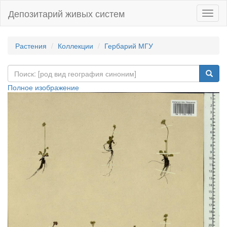
Депозитарий живых систем
Навиг
Растения
Коллекции
Гербарий МГУ
Полное изображение