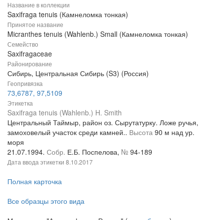
Название в коллекции
Saxifraga tenuis (Камнеломка тонкая)
Принятое название
Micranthes tenuis (Wahlenb.) Small (Камнеломка тонкая)
Семейство
Saxifragaceae
Районирование
Сибирь, Центральная Сибирь (S3) (Россия)
Геопривязка
73,6787, 97,5109
Этикетка
Saxifraga tenuis (Wahlenb.) H. Smith
Центральный Таймыр, район оз. Сырутатурку. Ложе ручья,
замоховелый участок среди камней..
Высота
90 м над ур.
моря
21.07.1994.
Собр.
Е.Б. Поспелова,
№
94-189
Дата ввода этикетки
8.10.2017
Полная карточка
Все образцы этого вида