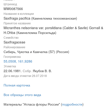
Штрихкод
MW0087566
Название в коллекции
Saxifraga pacifica (Камнеломка тихоокеанская)
Принятое название
Micranthes nelsoniana var. porsildiana (Calder & Savile) Gornall &
H.Ohba (Камнеломка Порсильда)
Семейство
Saxifragaceae
Районирование
Сибирь, Чукотка и Камчатка (S7) (Россия)
Геопривязка
55,0508, 161,9286
Этикетка
22.06.1981.
Собр.
Якубов В. В.
Дата ввода этикетки
26.07.2018
Полная карточка
Все образцы этого вида
Материалы "Атласа флоры России" (
подробности
)