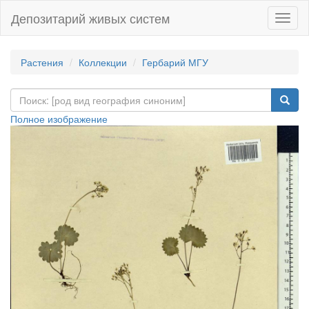
Депозитарий живых систем
Навиг
Растения
Коллекции
Гербарий МГУ
Полное изображение