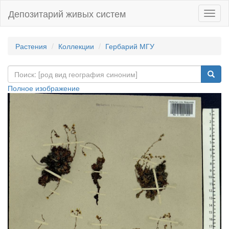
Депозитарий живых систем
Навиг
Растения
Коллекции
Гербарий МГУ
Полное изображение