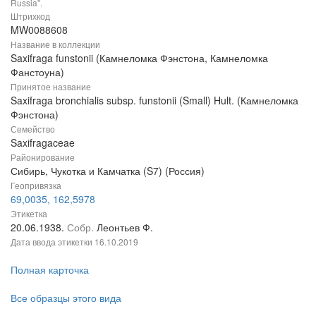
Russia".
Штрихкод
MW0088608
Название в коллекции
Saxifraga funstonii (Камнеломка Фэнстона, Камнеломка
Фанстоуна)
Принятое название
Saxifraga bronchialis subsp. funstonii (Small) Hult. (Камнеломка
Фэнстона)
Семейство
Saxifragaceae
Районирование
Сибирь, Чукотка и Камчатка (S7) (Россия)
Геопривязка
69,0035, 162,5978
Этикетка
20.06.1938.
Собр.
Леонтьев Ф.
Дата ввода этикетки
16.10.2019
Полная карточка
Все образцы этого вида