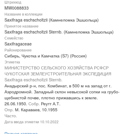
Штрихкод
MW0088833
Название в коллекции
Saxifraga eschscholtzii (Камнеломка Эшшольца)
Принятое название
Saxifraga eschscholtzii Sternb. (Камнеломка Эшшольца)
Семейство
Saxifragaceae
Районирование
Сибирь, Чукотка и Камчатка (S7) (Россия)
Этикетка
МИНИСТЕРСТВО СЕЛЬСКОГО ХОЗЯЙСТВА РСФСР
ЧУКОТСКАЯ ЗЕМЛЕУСТРОИТЕЛЬНАЯ ЭКСПЕДИЦИЯ
Saxifraga eschscholtzii Sternb.
Анадырский р-н, пос. Комбинат, в 500 м на запад от г.
Аэродромной. Западный склон невысокой сопки на грубо-
щебнистой почве, плотно прижавшись к земле.
26.06.1950.
Собр.
Реутт А.Т.
Опр.
М. Караваев, 10.1955
Часто.
Дата ввода этикетки
10.10.2022
Полная карточка