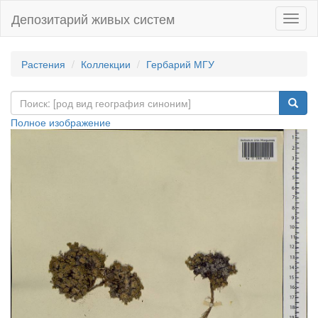
Депозитарий живых систем
Навиг
Растения
Коллекции
Гербарий МГУ
Полное изображение