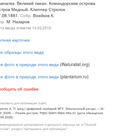
амчатка. Великий океан. Командорские острова.
стров Медный. Клиппер Стрелок
7.08.1881.
Собр.
Воейков К.
пр.
М. Назаров
та ввода этикетки
13.03.2019
олная карточка
се образцы этого вида
се фото в природе этого вида
(iNaturalist.org)
се фото в природе этого вида
(plantarium.ru)
ообщить об ошибке
тировать для публикации (сайт)
регин А. П. (ред.) Цифровой гербарий МГУ: Электронный ресурс. – М.:
У, 2026. – Режим доступа: https://plant.depo.msu.ru/ (дата обращения
.08.2026)
комендованное цитирование отдельного образца см. в "Полной
рточке", раздел "Цитировать для публикации"