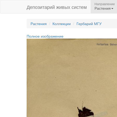
Направление
Депозитарий живых систем
Растения
Растения
Коллекции
Гербарий МГУ
Полное изображение