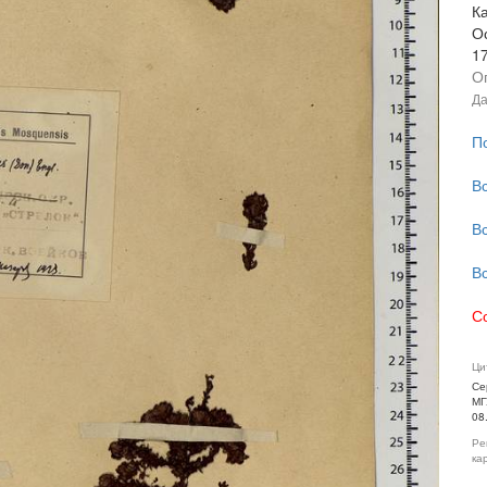
К
О
1
О
Да
П
В
В
В
С
Ци
Се
МГ
08
Ре
ка