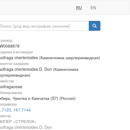
RU
EN
рихкод
W0088878
звание в коллекции
axifraga cherlerioides (Камнеломка шерлериевидная)
инятое название
xifraga cherlerioides D. Don (Камнеломка
ерлериевидная)
мейство
xifragaceae
йонирование
бирь, Чукотка и Камчатка (S7) (Россия)
опривязка
4,7123, 167,7144
икетка
ЛИПЕР «СТРЕЛОК»
xifraga cherlerioides D. Don