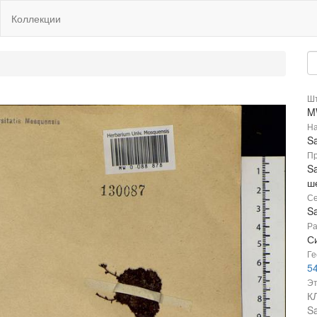
Коллекции
Шт
M
На
S
Пр
Sa
ш
Се
Sa
Ра
Си
Ге
5
Эт
К
Sa