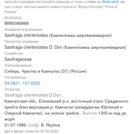
свои фотографии растений в природе и точку съемки на
iNaturalist
, где
они станут частью нашего нового проекта "Флора России | Flora of
Russia".
Штрихкод
MW0088888
Название в коллекции
Saxifraga cherlerioides (Камнеломка шерлериевидная)
Принятое название
Saxifraga cherlerioides D. Don (Камнеломка шерлериевидная)
Семейство
Saxifragaceae
Районирование
Сибирь, Чукотка и Камчатка (S7) (Россия)
Геопривязка
54,0821, 157,6522
Этикетка
Saxifraga cherlerioides D.Don.
Камчатская обл., Елизовский р-н, восточный отрог Срединного
хребта близ верховьев р. Камчатки (междуречье Юртиной и
Озерной Камчатки), на склоне гребня..
Высота
1300 м над ур.
моря
21.07.1986.
Собр.
В. Якубов
Дата ввода этикетки
30.05.2022