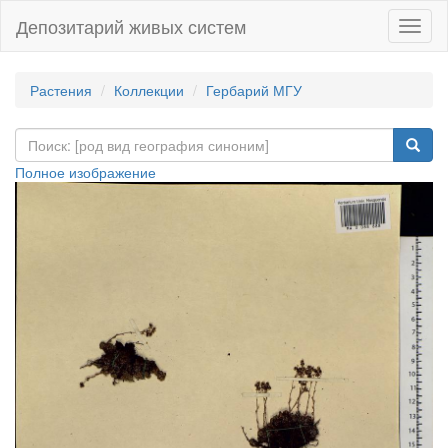
Депозитарий живых систем
Навиг
Растения
Коллекции
Гербарий МГУ
Полное изображение