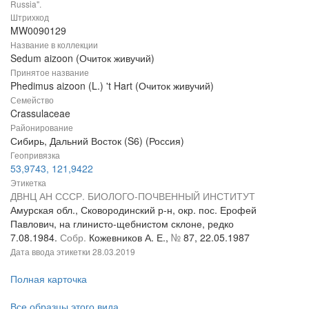
Russia".
Штрихкод
MW0090129
Название в коллекции
Sedum aizoon (Очиток живучий)
Принятое название
Phedimus aizoon (L.) 't Hart (Очиток живучий)
Семейство
Crassulaceae
Районирование
Сибирь, Дальний Восток (S6) (Россия)
Геопривязка
53,9743, 121,9422
Этикетка
ДВНЦ АН СССР. БИОЛОГО-ПОЧВЕННЫЙ ИНСТИТУТ
Амурская обл., Сковородинский р-н, окр. пос. Ерофей
Павлович, на глинисто-щебнистом склоне, редко
7.08.1984.
Собр.
Кожевников А. Е.,
№
87, 22.05.1987
Дата ввода этикетки
28.03.2019
Полная карточка
Все образцы этого вида