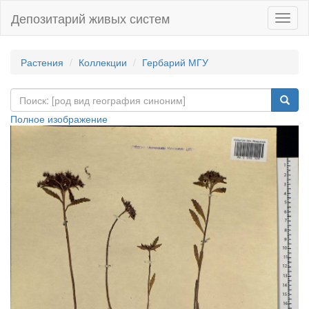
Депозитарий живых систем
Навиг
Растения
Коллекции
Гербарий МГУ
Полное изображение