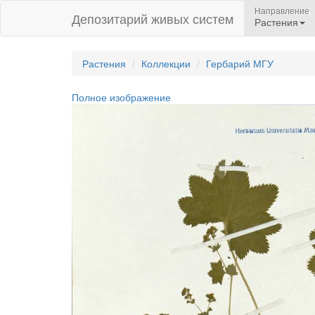
Направление
Депозитарий живых систем
Растения
Растения
Коллекции
Гербарий МГУ
Полное изображение