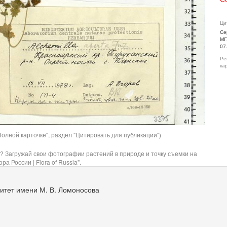
Ци
Се
МГ
07
Ре
ка
олной карточке", раздел "Цитировать для публикации")
? Загружай свои фотографии растений в природе и точку съемки на
ра России | Flora of Russia".
итет имени М. В. Ломоносова