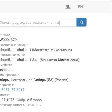
RU
EN
рихкод
W0091372
звание в коллекции
chemilla michelsonii (Манжетка Михельсона)
инятое название
chemilla michelsonii Juz. (Манжетка Михельсона)
мейство
osaceae
йонирование
ибирь, Центральная Сибирь (S3) (Россия)
опривязка
,3067, 87,6017
икетка
5.07.1978.
Собр.
А.Егоров
та ввода этикетки
12.05.2017