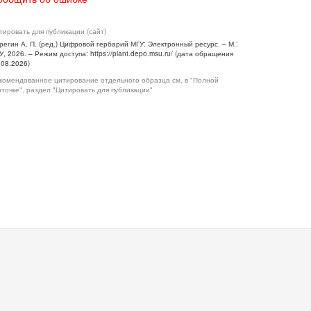
тировать для публикации (сайт)
регин А. П. (ред.) Цифровой гербарий МГУ: Электронный ресурс. – М.:
У, 2026. – Режим доступа: https://plant.depo.msu.ru/ (дата обращения
.08.2026)
комендованное цитирование отдельного образца см. в "Полной
рточке", раздел "Цитировать для публикации"