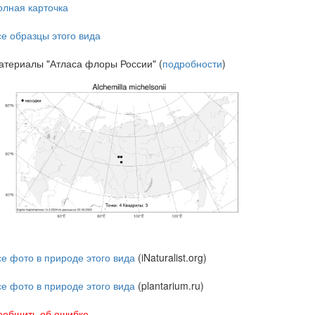
олная карточка
се образцы этого вида
атериалы "Атласа флоры России" (
подробности
)
се фото в природе этого вида
(iNaturalist.org)
се фото в природе этого вида
(plantarium.ru)
ообщить об ошибке