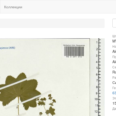
Коллекции
Шт
M
На
Al
Пр
Al
Се
R
Ра
С
Ге
63
Эт
1
Да