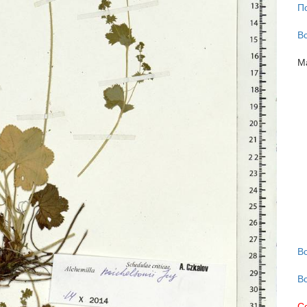
П
В
М
В
В
С