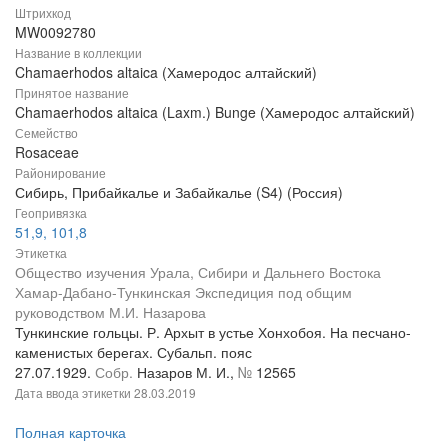
Штрихкод
MW0092780
Название в коллекции
Chamaerhodos altaica (Хамеродос алтайский)
Принятое название
Chamaerhodos altaica (Laxm.) Bunge (Хамеродос алтайский)
Семейство
Rosaceae
Районирование
Сибирь, Прибайкалье и Забайкалье (S4) (Россия)
Геопривязка
51,9, 101,8
Этикетка
Общество изучения Урала, Сибири и Дальнего Востока
Хамар-Дабано-Тункинская Экспедиция под общим
руководством М.И. Назарова
Тункинские гольцы. Р. Архыт в устье Хонхобоя. На песчано-
каменистых берегах. Субальп. пояс
27.07.1929.
Собр.
Назаров М. И.,
№
12565
Дата ввода этикетки
28.03.2019
Полная карточка