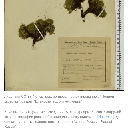
Лицензия CC-BY 4.0 (см. рекомендованное цитирование в "Полной
карточке", раздел "Цитировать для публикации")
Хочешь принять участие в создании "Атласа флоры России"? Загружай
свои фотографии растений в природе и точку съемки на
iNaturalist
, где
они станут частью нашего нового проекта "Флора России | Flora of
Russia".