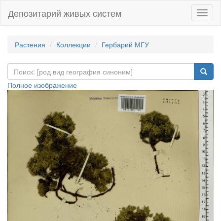
Депозитарий живых систем
Навиг
Растения
Коллекции
Гербарий МГУ
Полное изображение