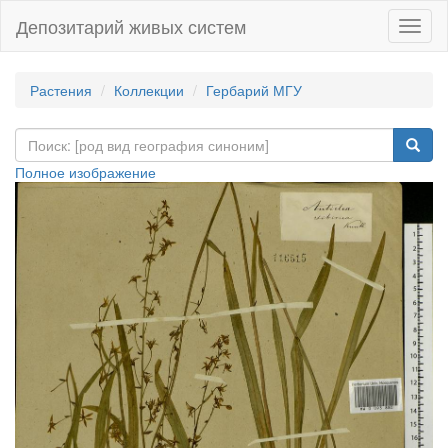
Депозитарий живых систем
Навиг
Растения
Коллекции
Гербарий МГУ
Полное изображение