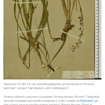
Лицензия CC-BY 4.0 (см. рекомендованное цитирование в "Полной
карточке", раздел "Цитировать для публикации")
Хочешь принять участие в создании "Атласа флоры России"? Загружай
свои фотографии растений в природе и точку съемки на
iNaturalist
, где
они станут частью нашего нового проекта "Флора России | Flora of