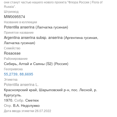
они станут частью нашего нового проекта "Флора России | Flora of
Russia".
Штрихкод
MW0095574
Название в коллекции
Potentilla anserina (Лапчатка гусиная)
Принятое название
Argentina anserina subsp. anserina (Аргентина гусиная,
Лапчатка гусиная)
Семейство
Rosaceae
Районирование
Сибирь, Алтай и Саяны (S2) (Россия)
Геопривязка
55,2739, 88,6695
Этикетка
Potentilla anserina L.
Красноярский край, Шарыповский р-н, пос. Лесной, р.
Кургусуль.
1970.
Собр.
Сметюк
Опр.
В.А. Недолужко
Дата ввода этикетки
26.07.2022