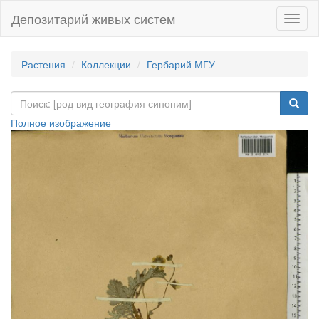
Депозитарий живых систем
Навиг
Растения
Коллекции
Гербарий МГУ
Полное изображение