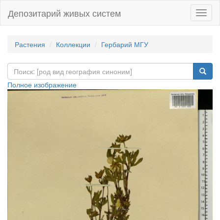
Депозитарий живых систем
Навиг
Растения
Коллекции
Гербарий МГУ
Полное изображение