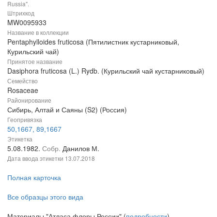
Russia".
Штрихкод
MW0095933
Название в коллекции
Pentaphylloides fruticosa (Пятилистник кустарниковый,
Курильский чай)
Принятое название
Dasiphora fruticosa (L.) Rydb. (Курильский чай кустарниковый)
Семейство
Rosaceae
Районирование
Сибирь, Алтай и Саяны (S2) (Россия)
Геопривязка
50,1667, 89,1667
Этикетка
5.08.1982.
Собр.
Данилов М.
Дата ввода этикетки
13.07.2018
Полная карточка
Все образцы этого вида
Материалы "Атласа флоры России" (
подробности
)