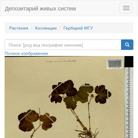
Депозитарий живых систем
Навиг
Растения
Коллекции
Гербарий МГУ
Полное изображение