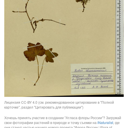
Лицензия CC-BY 4.0 (см. рекомендованное цитирование в "Полной
карточке", раздел "Цитировать для публикации")
Хочешь принять участие в создании "Атласа флоры России"? Загружай
свои фотографии растений в природе и точку съемки на
iNaturalist
, где
они станут частью нашего нового проекта "Флора России | Flora of