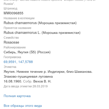
Russia".
Штрихкод
MW0096855
Название в коллекции
Rubus chamaemorus (Морошка приземистая)
Принятое название
Rubus chamaemorus L. (Морошка приземистая)
Семейство
Rosaceae
Районирование
Сибирь, Якутия (S5) (Россия)
Геопривязка
69,9591, 147,5788
Этикетка
Якутия. Нижнее течение р. Индигирки, близ Шаманова.
Злаково-пушициевая луговина
16.08.1960.
Собр.
Вехов В. Н.
Дата ввода этикетки
28.03.2019
Полная карточка
Все образцы этого вида