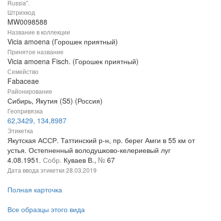
Russia".
Штрихкод
MW0098588
Название в коллекции
Vicia amoena (Горошек приятный)
Принятое название
Vicia amoena Fisch. (Горошек приятный)
Семейство
Fabaceae
Районирование
Сибирь, Якутия (S5) (Россия)
Геопривязка
62,3429, 134,8987
Этикетка
Якутская АССР. Таттинский р-н, пр. берег Амги в 55 км от
устья. Остепненный володушково-келериевый луг
4.08.1951.
Собр.
Куваев В.,
№
67
Дата ввода этикетки
28.03.2019
Полная карточка
Все образцы этого вида