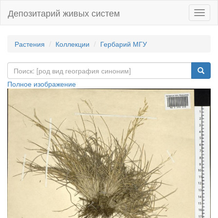
Депозитарий живых систем
Навиг
Растения
Коллекции
Гербарий МГУ
Полное изображение