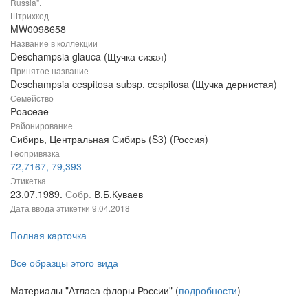
Russia".
Штрихкод
MW0098658
Название в коллекции
Deschampsia glauca (Щучка сизая)
Принятое название
Deschampsia cespitosa subsp. cespitosa (Щучка дернистая)
Семейство
Poaceae
Районирование
Сибирь, Центральная Сибирь (S3) (Россия)
Геопривязка
72,7167, 79,393
Этикетка
23.07.1989.
Собр.
В.Б.Куваев
Дата ввода этикетки
9.04.2018
Полная карточка
Все образцы этого вида
Материалы "Атласа флоры России" (
подробности
)