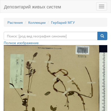
Депозитарий живых систем
Навиг
Растения
Коллекции
Гербарий МГУ
Полное изображение