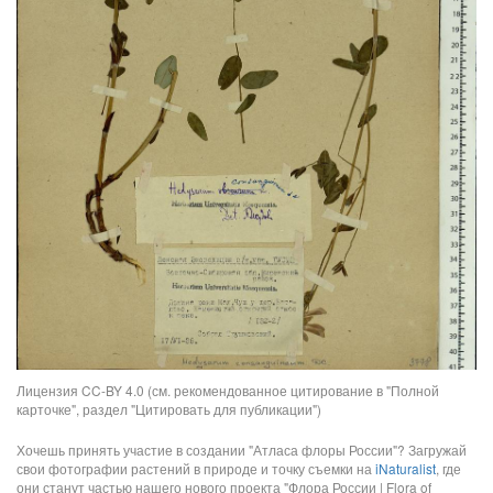
Лицензия CC-BY 4.0 (см. рекомендованное цитирование в "Полной
карточке", раздел "Цитировать для публикации")
Хочешь принять участие в создании "Атласа флоры России"? Загружай
свои фотографии растений в природе и точку съемки на
iNaturalist
, где
они станут частью нашего нового проекта "Флора России | Flora of