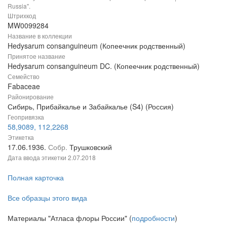
Russia".
Штрихкод
MW0099284
Название в коллекции
Hedysarum consanguineum (Копеечник родственный)
Принятое название
Hedysarum consanguineum DC. (Копеечник родственный)
Семейство
Fabaceae
Районирование
Сибирь, Прибайкалье и Забайкалье (S4) (Россия)
Геопривязка
58,9089, 112,2268
Этикетка
17.06.1936.
Собр.
Трушковский
Дата ввода этикетки
2.07.2018
Полная карточка
Все образцы этого вида
Материалы "Атласа флоры России" (
подробности
)