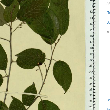
Да
П
В
М
В
В