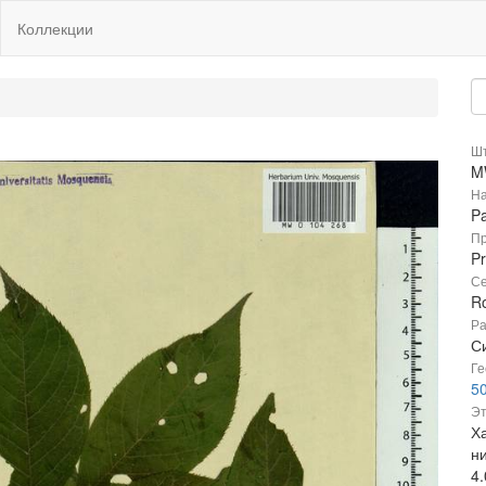
Коллекции
Шт
M
На
P
Пр
Pr
Се
R
Ра
Си
Ге
5
Эт
Ха
н
4