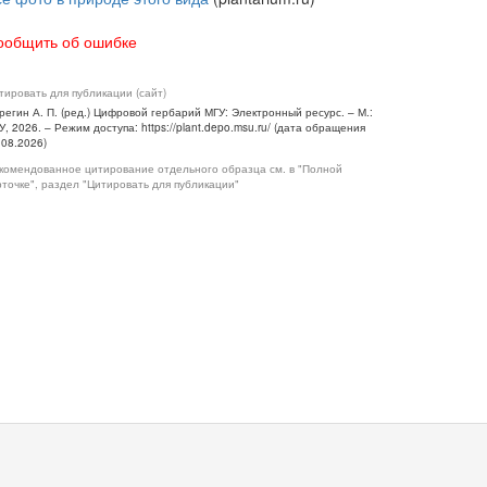
ообщить об ошибке
тировать для публикации (сайт)
регин А. П. (ред.) Цифровой гербарий МГУ: Электронный ресурс. – М.:
У, 2026. – Режим доступа: https://plant.depo.msu.ru/ (дата обращения
.08.2026)
комендованное цитирование отдельного образца см. в "Полной
рточке", раздел "Цитировать для публикации"