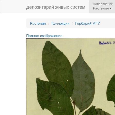
Направление
Депозитарий живых систем
Растения
Растения
Коллекции
Гербарий МГУ
Полное изображение