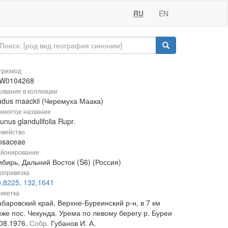
RU
EN
рихкод
W0104268
звание в коллекции
adus maackii (Черемуха Маака)
инятое название
unus glandulifolia Rupr.
мейство
osaceae
йонирование
бирь, Дальний Восток (S6) (Россия)
опривязка
0,8225, 132,1641
икетка
баровский край, Верхне-Буреинский р-н, в 7 км
иже пос. Чекунда. Урема по левому берегу р. Буреи
.08.1976.
Собр.
Губанов И. А.