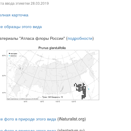
та ввода этикетки
28.03.2019
олная карточка
се образцы этого вида
атериалы "Атласа флоры России" (
подробности
)
се фото в природе этого вида
(iNaturalist.org)
се фото в природе этого вида
(plantarium.ru)