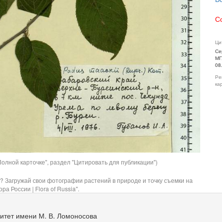
С
Ци
Се
МГ
08
Ре
ка
олной карточке", раздел "Цитировать для публикации")
? Загружай свои фотографии растений в природе и точку съемки на
ра России | Flora of Russia".
итет имени М. В. Ломоносова