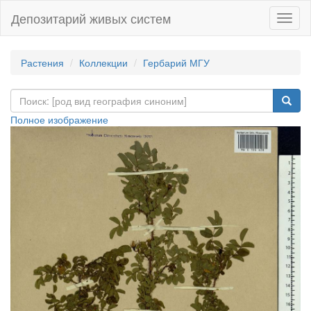
Депозитарий живых систем
Навиг
Растения
Коллекции
Гербарий МГУ
Полное изображение