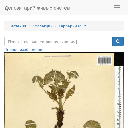
Депозитарий живых систем
Навиг
Растения
Коллекции
Гербарий МГУ
Полное изображение