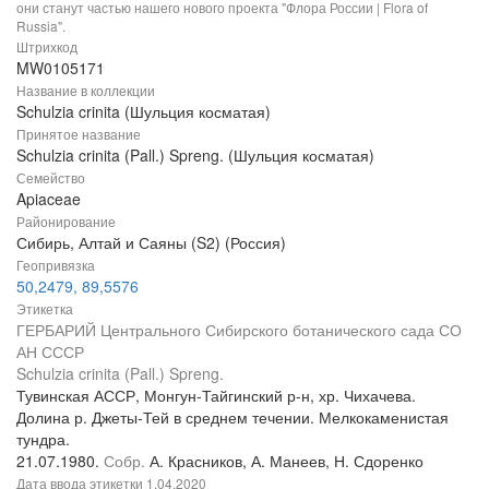
они станут частью нашего нового проекта "Флора России | Flora of
Russia".
Штрихкод
MW0105171
Название в коллекции
Schulzia crinita (Шульция косматая)
Принятое название
Schulzia crinita (Pall.) Spreng. (Шульция косматая)
Семейство
Apiaceae
Районирование
Сибирь, Алтай и Саяны (S2) (Россия)
Геопривязка
50,2479, 89,5576
Этикетка
ГЕРБАРИЙ Центрального Сибирского ботанического сада СО
АН СССР
Schulzia crinita (Pall.) Spreng.
Тувинская АССР, Монгун-Тайгинский р-н, хр. Чихачева.
Долина р. Джеты-Тей в среднем течении. Мелкокаменистая
тундра.
21.07.1980.
Собр.
А. Красников, А. Манеев, Н. Сдоренко
Дата ввода этикетки
1.04.2020