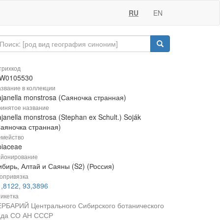
RU
EN
рихкод
W0105530
звание в коллекции
janella monstrosa (Саяночка странная)
инятое название
janella monstrosa (Stephan ex Schult.) Soják
Саяночка странная)
мейство
piaceae
йонирование
ибирь, Алтай и Саяны (S2) (Россия)
опривязка
,8122, 93,3896
икетка
ЕРБАРИЙ Центрального Сибирского ботанического
ада СО АН СССР