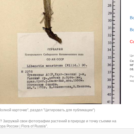
В
В
С
Ци
Се
МГ
08
Ре
ка
олной карточке", раздел "Цитировать для публикации")
? Загружай свои фотографии растений в природе и точку съемки на
ра России | Flora of Russia".