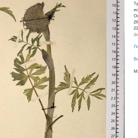
Ту
ис
О
2
2
Да
П
В
М