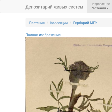
Направление
Депозитарий живых систем
Растения
Растения
Коллекции
Гербарий МГУ
Полное изображение