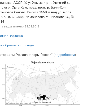
винская АССР, Улуг-Хемский р-н, Уюкский хр.,
токи р. Орта-Хем, прав. прит. р. Баян-Кол.
сочковое болото.
Высота
1550 м над ур. моря
6.07.1976.
Собр.
Ломоносова М., Иванова О.,
№
216
та ввода этикетки
28.03.2019
олная карточка
се образцы этого вида
атериалы "Атласа флоры России" (
подробности
)