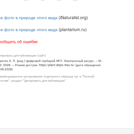
се фото в природе этого вида
(iNaturalist.org)
се фото в природе этого вида
(plantarium.ru)
ообщить об ошибке
тировать для публикации (сайт)
регин А. П. (ред.) Цифровой гербарий МГУ: Электронный ресурс. – М.:
У, 2026. – Режим доступа: https://plant.depo.msu.ru/ (дата обращения
.08.2026)
комендованное цитирование отдельного образца см. в "Полной
рточке", раздел "Цитировать для публикации"