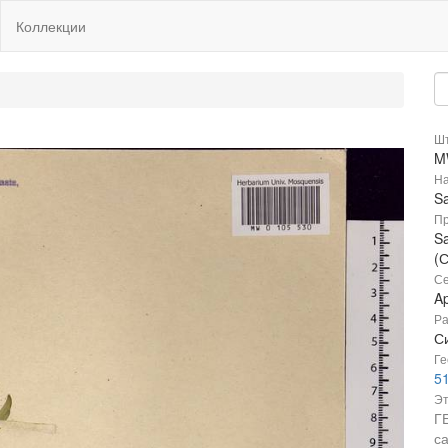
Коллекции
Шт
M
На
Sa
Пр
Sa
(
Се
A
Ра
С
Ге
51
Эт
Г
с