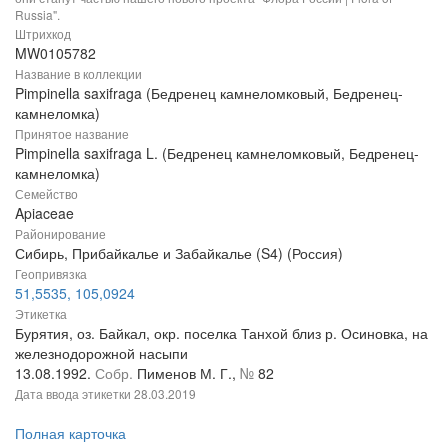
Russia".
Штрихкод
MW0105782
Название в коллекции
Pimpinella saxifraga (Бедренец камнеломковый, Бедренец-
камнеломка)
Принятое название
Pimpinella saxifraga L. (Бедренец камнеломковый, Бедренец-
камнеломка)
Семейство
Apiaceae
Районирование
Сибирь, Прибайкалье и Забайкалье (S4) (Россия)
Геопривязка
51,5535, 105,0924
Этикетка
Бурятия, оз. Байкал, окр. поселка Танхой близ р. Осиновка, на
железнодорожной насыпи
13.08.1992.
Собр.
Пименов М. Г.,
№
82
Дата ввода этикетки
28.03.2019
Полная карточка