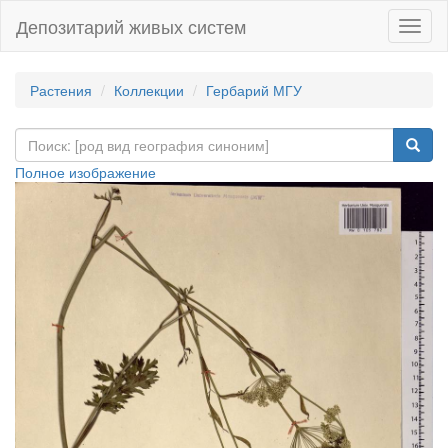
Депозитарий живых систем
Навиг
Растения
Коллекции
Гербарий МГУ
Полное изображение