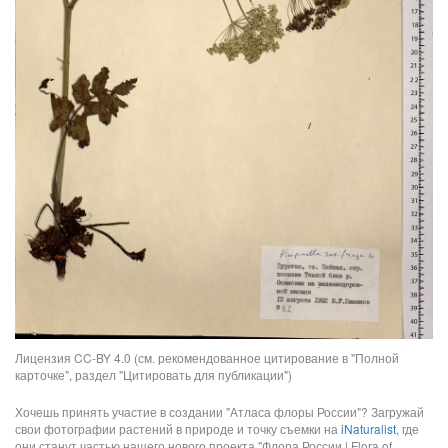
Лицензия CC-BY 4.0 (см. рекомендованное цитирование в "Полной
карточке", раздел "Цитировать для публикации")
Хочешь принять участие в создании "Атласа флоры России"? Загружай
свои фотографии растений в природе и точку съемки на
iNaturalist
, где
они станут частью нашего нового проекта "Флора России | Flora of