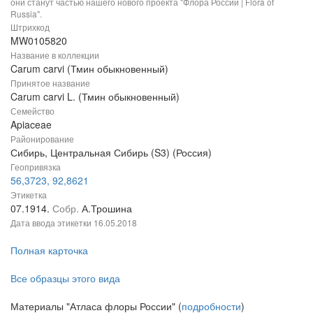
они станут частью нашего нового проекта "Флора России | Flora of
Russia".
Штрихкод
MW0105820
Название в коллекции
Carum carvi (Тмин обыкновенный)
Принятое название
Carum carvi L. (Тмин обыкновенный)
Семейство
Apiaceae
Районирование
Сибирь, Центральная Сибирь (S3) (Россия)
Геопривязка
56,3723, 92,8621
Этикетка
07.1914.
Собр.
А.Трошина
Дата ввода этикетки
16.05.2018
Полная карточка
Все образцы этого вида
Материалы "Атласа флоры России" (
подробности
)