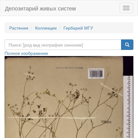
Депозитарий живых систем
Навиг
Растения
Коллекции
Гербарий МГУ
Полное изображение